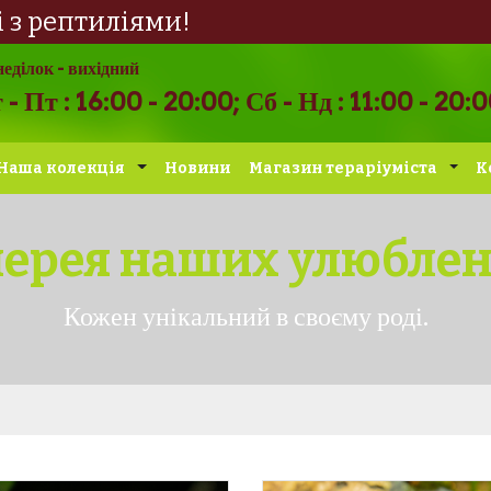
і з рептиліями!
еділок - вихідний
 - Пт : 16:00 - 20:00; Сб - Нд : 11:00 - 20:0
Наша колекція
Новини
Магазин тераріуміста
К
лерея наших улюблен
Кожен унікальний в своєму роді.