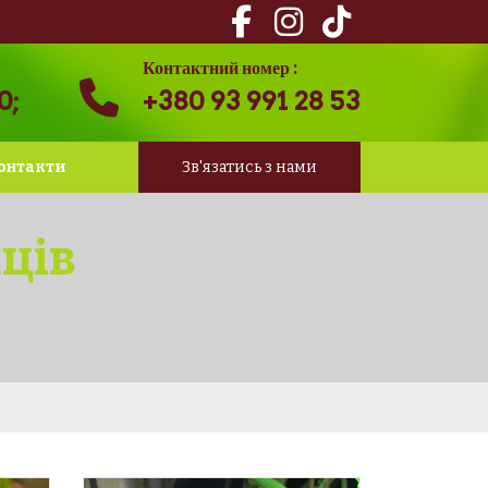
Контактний номер :
0;
+380 93 991 28 53
онтакти
Зв'язатись з нами
ців