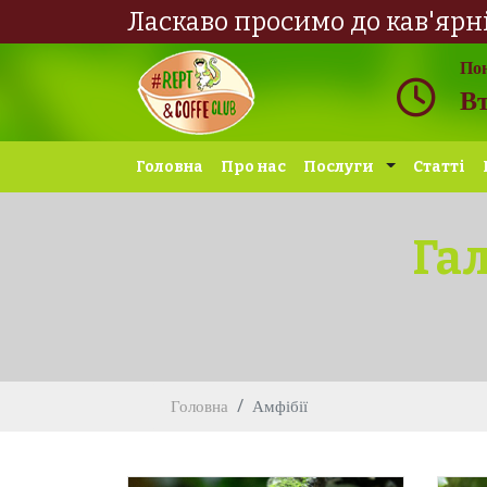
Ласкаво просимо до кав'ярн
Пон
Вт
Головна
Про нас
Послуги
Статті
Га
Головна
Амфібії