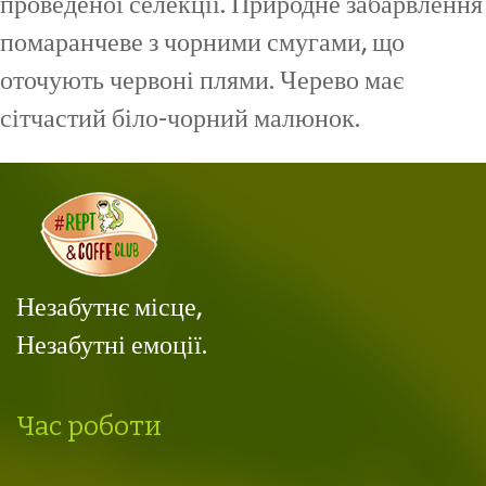
проведеної селекції. Природне забарвлення
помаранчеве з чорними смугами, що
оточують червоні плями. Черево має
сітчастий біло-чорний малюнок.
Незабутнє місце,
Незабутні емоції.
Час роботи